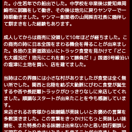
びわこ食堂の創業者
元祖とりやさいみそを生み出した「田
尻」です。
私は滋賀県北部の塩津で「びわこ食堂」を創業致しまし
た。小生若年での船出でした。中学校を卒業後は愛知県岡
崎市に就職をして働き、その後は地元に戻りヤンマーで一
時期働きました。ヤンマー創業者の山岡孫吉社長に随伴し
て餅まきをした経験もあります。
成人してからは商売に没頭して10年ほどが経ちました。こ
の商売の時に日本全国をまわる機会を得ることが出来まし
た。各地の主要道路沿いにトラック食堂を見かけて「どこ
も大盛況だ！地元にこれを創って勝負だ！」国道8号線沿い
の塩津に土地を買い、店を建てました。