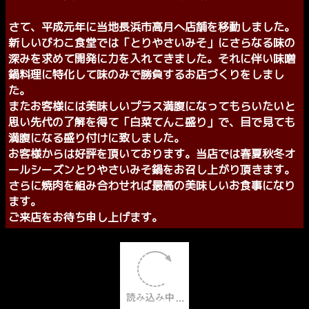
びわこ食堂本店
びわこ食堂社長の「田尻」です。
皆様には日頃からご愛顧頂き誠にありがとう
ございます。
先代が作り出した「元祖とりやさいみそ」の味を継承して
広く皆様にお届けできる様に日々努力をいたします。今後
ともびわこ食堂への応援をよろしくお願い申し上げます。
さて、平成元年に当地長浜市高月へ店舗を移動しました。
新しいびわこ食堂では「とりやさいみそ」にさらなる味の
深みを求めて開発に力を入れてきました。それに伴い味噌
鍋料理に特化して味のみで勝負するお店づくりをしまし
た。
またお客様には美味しいプラス満腹になってもらいたいと
思い先代の了解を得て「白菜てんこ盛り」で、目で見ても
満腹になる盛り付けに致しました。
お客様からは好評を頂いております。当店では春夏秋冬オ
ールシーズンとりやさいみそ鍋をお召し上がり頂きます。