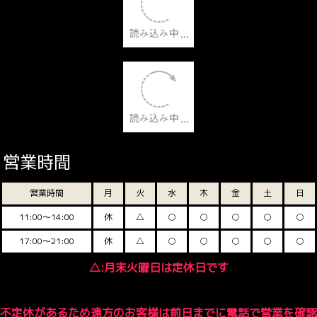
営業時間
営業時間
月
火
水
木
金
土
日
11:00～14:00
休
△
○
○
○
○
○
17:00～21:00
休
△
○
○
○
○
○
△:月末火曜日は定休日です
不定休があるため遠方のお客様は前日までに電話で営業を確認