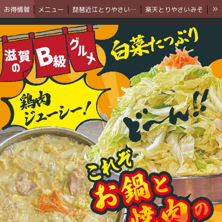
»
お得情報
メニュー
琵琶近江とりやさいみそ
楽天とりやさいみそ
yahooとりやさいみそ
びわこ食堂通信
ブログ