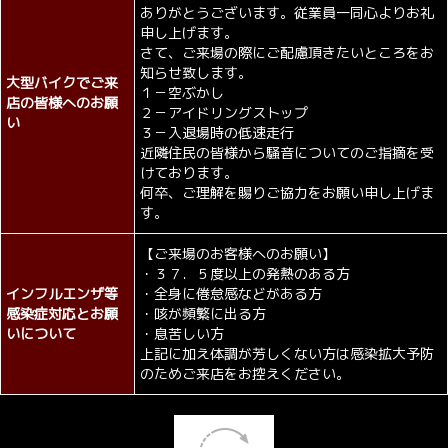
ありがとうございます。従業員一同心よりお礼
申し上げます。
さて、ご来場の際にご配慮頂きたいところをお
知らせ致します。
大型バイクでご来
１－空ぶかし
店の皆様へのお願
２－アイドリングストップ
い
３－入退場時の低速走行
近隣住民の皆様から騒音についてのご指摘を受
けております。
何卒、ご理解を賜りご協力をお願い申し上げま
す。
【ご来場のお客様へのお願い】
・３７．５度以上の発熱のある方
インフルエンザ等
・全身に倦怠感などがある方
感染症対応とお願
・咳が頻繁に出る方
いについて
・息苦しい方
上記に加え体調が芳しくない方は感染拡大予防
のためご来店をお控えください。