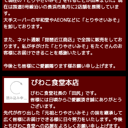
当時はこの界隈には小さな村がありましたが食堂は全く無
い所でした。関西と北陸を結ぶ大動脈にびわこ食堂が誕生
するや否や長距離トラックがひっきりなしに来店してくれ
ました。順調なスタートが出来たことを今も感謝していま
す。
来店されるお客様から味噌鍋が美味しいとお褒めの言葉を
多数頂きました。この言葉をきっかけにもっと美味しい味
噌を、また特長のある味噌は出来ないかと思い試行錯誤し
て現在の「とりやさいみそ」を作ることが出来ました。現
在は国道8号線沿いの長浜市高月に2店舗を展開していま
す。
大手スーパーの平和堂やAEONなどに「とりやさいみそ」
を卸しております。
また、ネット通販「琵琶近江商店」で全国に販売をしてお
ります。私が手がけた「とりやさいみそ」をたくさんのお
客様にお届けできることを感謝いたします。
今後とも皆様にご愛顧賜ります様お願い申し上げます。